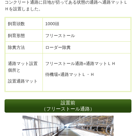
コンクリート通路に目地が切ってある状態の通路へ通路マットＬ
Ｈを設置しました。
飼育頭数
1000頭
飼育形態
フリーストール
除糞方法
ローダー除糞
通路マット
設置
フリーストール通路=通路マットＬＨ
個所と
待機場=通路マットＬ・Ｈ
設置通路マット
設置前
（フリーストール通路）