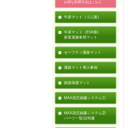
お得な利用方法はこちら
牛床マット（ゴム製）
牛床マット（EVA製）
家畜運搬車用マット
セーフティ通路マット
通路マット導入事例
路面保護マット
MAX高圧細霧システム①
MAX高圧細霧システム②
パーツ一覧/説明書