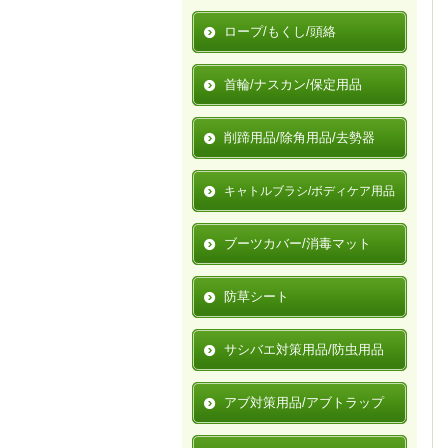
ロープ/もくし/頭絡
首輪/ナスカン/保定用品
削蹄用品/除角用品/去勢器
キャトルブラシ/ボディケア用品
ブーツカバー/消毒マット
防草シート
サシバエ対策用品/防虫用品
アブ対策用品/アブトラップ