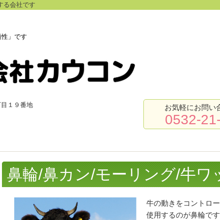
する会社です
快適性」です
丁目１９番地
お気軽にお問い
）
0532-21
鼻輪/鼻カン/モーリング/牛ワ
牛の動きをコントロー
使用するのが鼻輪です