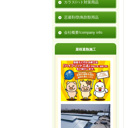
カラス/ハト対策用品
忌避剤/防鳥防獣用品
会社概要/company info
屋根遮熱施工