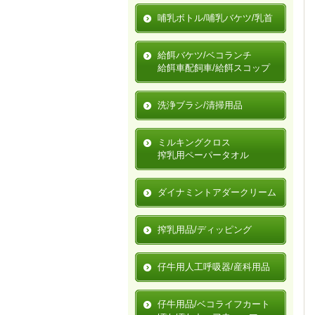
哺乳ボトル/哺乳バケツ/乳首
給餌バケツ/ベコランチ
給餌車配飼車/給餌スコップ
洗浄ブラシ/清掃用品
ミルキングクロス
搾乳用ペーパータオル
ダイナミントアダークリーム
搾乳用品/ディッピング
仔牛用人工呼吸器/産科用品
仔牛用品/ベコライフカート