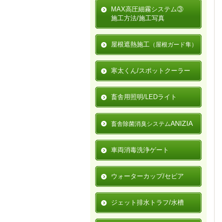
MAX高圧細霧システム③
施工方法/施工写真
屋根遮熱施工
（屋根ガード隼）
寒太くん/スポットクーラー
畜舎用照明/LEDライト
ANIZIA
畜舎除菌消臭システム
車両消毒洗浄ゲート
ウォーターカップ/セビア
ジェット排水トラフ/水槽