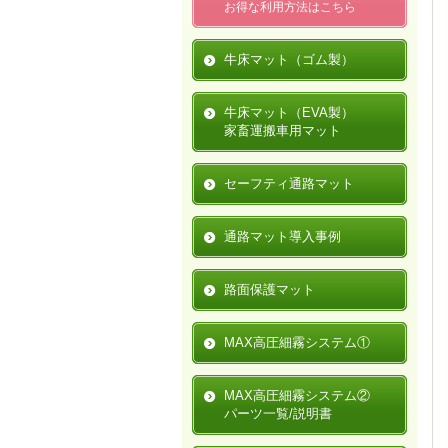
お得な利用方法はこちら
牛床マット（ゴム製）
牛床マット（EVA製）
家畜運搬車用マット
セーフティ通路マット
通路マット導入事例
路面保護マット
MAX高圧細霧システム①
MAX高圧細霧システム②
パーツ一覧/説明書