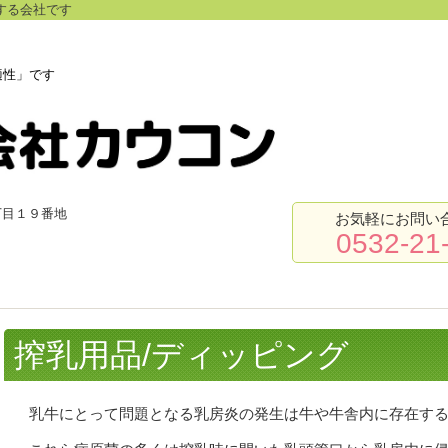
する会社です
快適性」です
丁目１９番地
お気軽にお問い
）
0532-21
搾乳用品/ディッピング
乳牛にとって問題となる乳房炎の発生は牛や牛舎内に存在す