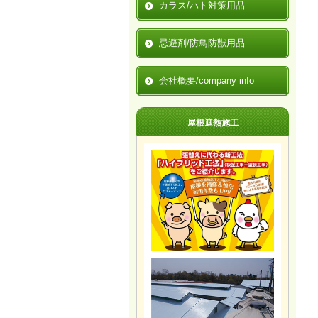
カラス/ハト対策用品
忌避剤/防鳥防獣用品
会社概要/company info
屋根遮熱施工