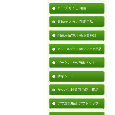
ロープ/もくし/頭絡
首輪/ナスカン/保定用品
削蹄用品/除角用品/去勢器
キャトルブラシ/ボディケア用品
ブーツカバー/消毒マット
防草シート
サシバエ対策用品/防虫用品
アブ対策用品/アブトラップ