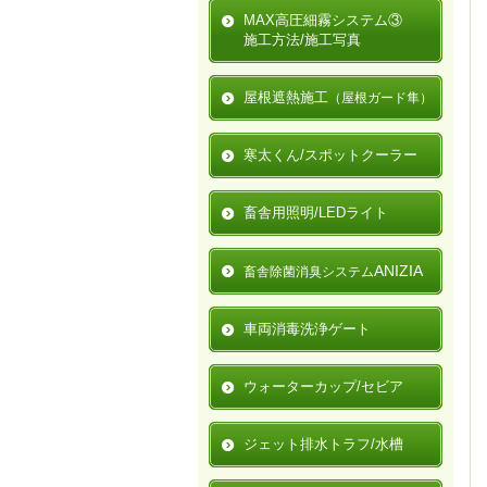
MAX高圧細霧システム③
施工方法/施工写真
屋根遮熱施工
（屋根ガード隼）
寒太くん/スポットクーラー
畜舎用照明/LEDライト
ANIZIA
畜舎除菌消臭システム
車両消毒洗浄ゲート
ウォーターカップ/セビア
ジェット排水トラフ/水槽