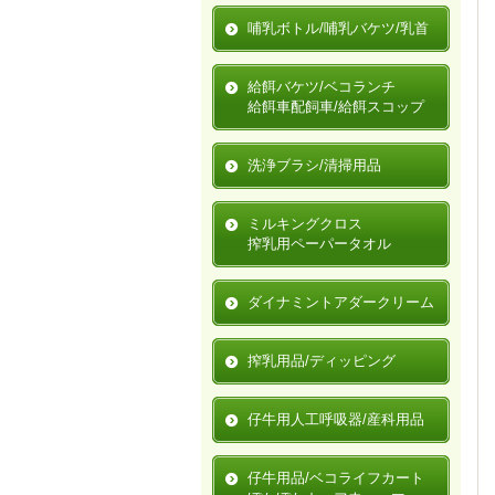
哺乳ボトル/哺乳バケツ/乳首
給餌バケツ/ベコランチ
給餌車配飼車/給餌スコップ
洗浄ブラシ/清掃用品
ミルキングクロス
搾乳用ペーパータオル
ダイナミントアダークリーム
搾乳用品/ディッピング
仔牛用人工呼吸器/産科用品
仔牛用品/ベコライフカート