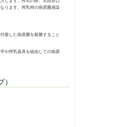
侵入します。搾乳の際、乳頭菅口
となります。搾乳時の病原菌感染
に付着した病原菌を殺菌すること
の手や搾乳器具を経由しての病原
プ）