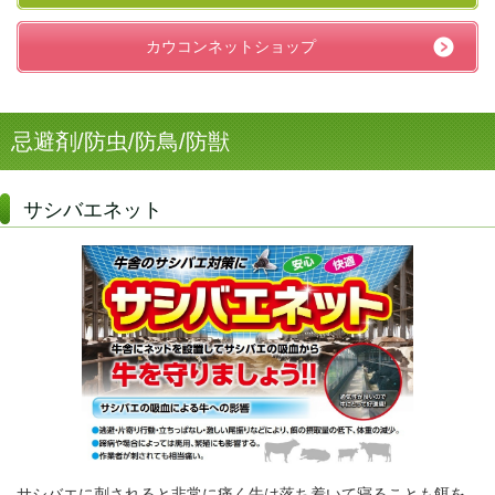
カウコンネットショップ
忌避剤/防虫/防鳥/防獣
サシバエネット
サシバエに刺されると非常に痛く牛は落ち着いて寝ることも餌を