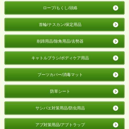
ロープ/もくし/頭絡
首輪/ナスカン/保定用品
削蹄用品/除角用品/去勢器
キャトルブラシ/ボディケア用品
ブーツカバー/消毒マット
防草シート
サシバエ対策用品/防虫用品
アブ対策用品/アブトラップ