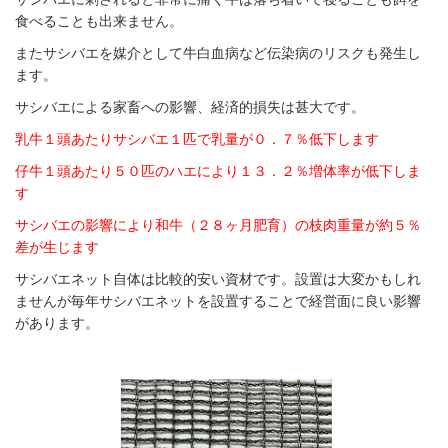
食べることも出来ません。
またサシバエを媒介として牛白血病など伝染病のリスクも発生し
ます。
サシバエによる家畜への影響、経済的損失は甚大です。
乳牛１頭あたりサシバエ１匹で乳量が０．７％低下します
仔牛１頭あたり５０匹のハエにより１３．２％増体率が低下しま
す
サシバエの影響により和牛（２８ヶ月肥育）の枝肉重量が約５％
差が生じます
サシバエネット自体は比較的安い資材です。設置は大変かもしれ
ませんが毎年サシバエネットを設置することで経営面に良い影響
があります。