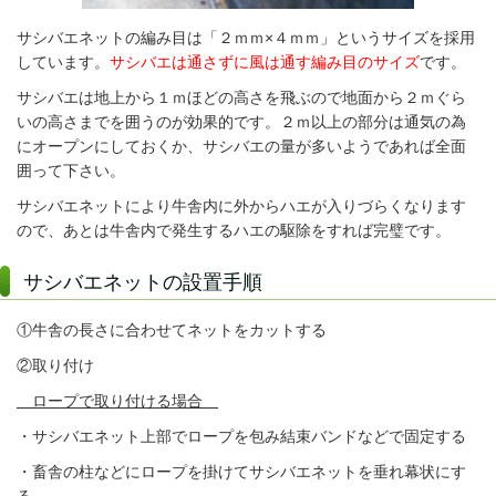
サシバエネットの編み目は「２ｍｍ×４ｍｍ」というサイズを採用
しています。
サシバエは通さずに風は通す編み目のサイズ
です。
サシバエは地上から１ｍほどの高さを飛ぶので地面から２ｍぐら
いの高さまでを囲うのが効果的です。２ｍ以上の部分は通気の為
にオープンにしておくか、サシバエの量が多いようであれば全面
囲って下さい。
サシバエネットにより牛舎内に外からハエが入りづらくなります
ので、あとは牛舎内で発生するハエの駆除をすれば完璧です。
サシバエネットの設置手順
①牛舎の長さに合わせてネットをカットする
②取り付け
ロープで取り付ける場合
・サシバエネット上部でロープを包み結束バンドなどで固定する
・畜舎の柱などにロープを掛けてサシバエネットを垂れ幕状にす