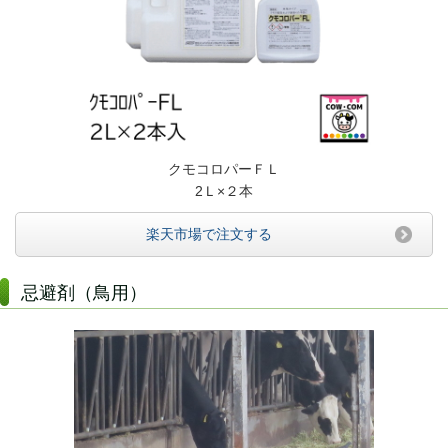
クモコロパーＦＬ
2Ｌ×２本
楽天市場で注文する
忌避剤（鳥用）