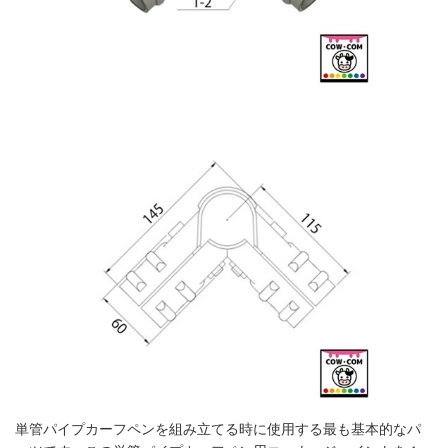
単管パイプカーフペンを組み立てる時に使用する最も基本的なパ