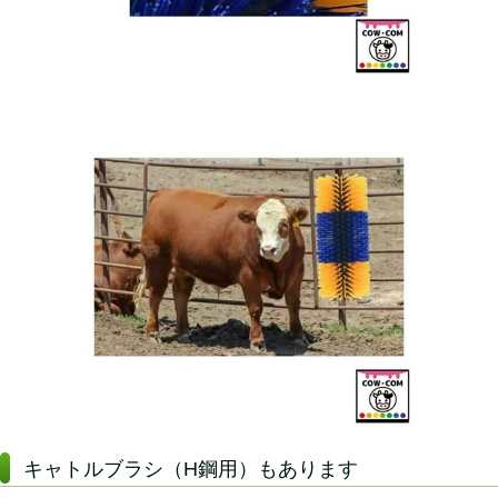
キャトルブラシ（H鋼用）もあります