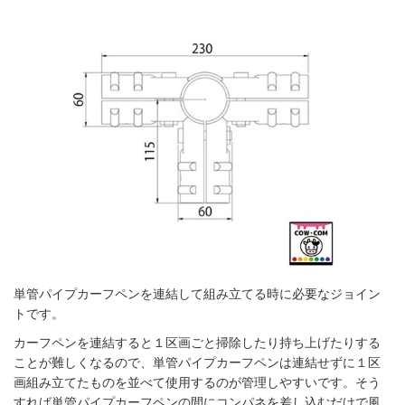
単管パイプカーフペンを連結して組み立てる時に必要なジョイン
トです。
カーフペンを連結すると１区画ごと掃除したり持ち上げたりする
ことが難しくなるので、単管パイプカーフペンは連結せずに１区
画組み立てたものを並べて使用するのが管理しやすいです。そう
すれば単管パイプカーフペンの間にコンパネを差し込むだけで風