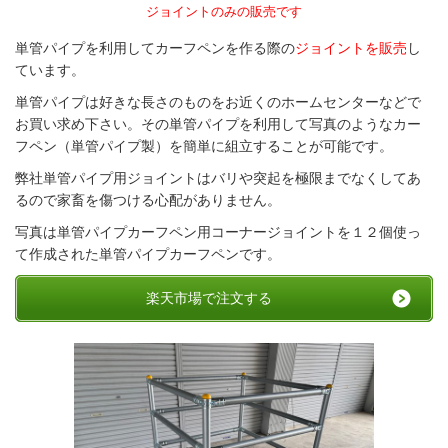
ジョイントのみの販売です
単管パイプを利用してカーフペンを作る際の
ジョイントを販売
し
ています。
単管パイプは好きな長さのものをお近くのホームセンターなどで
お買い求め下さい。その単管パイプを利用して写真のようなカー
フペン（単管パイプ製）を簡単に組立することが可能です。
弊社単管パイプ用ジョイントはバリや突起を極限までなくしてあ
るので家畜を傷つける心配がありません。
写真は単管パイプカーフペン用コーナージョイントを１２個使っ
て作成された単管パイプカーフペンです。
楽天市場で注文する