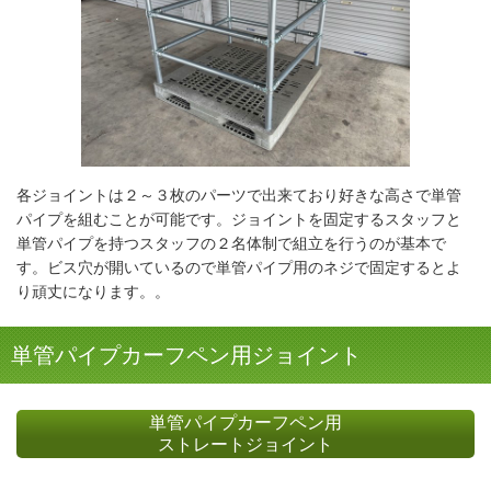
各ジョイントは２～３枚のパーツで出来ており好きな高さで単管
パイプを組むことが可能です。ジョイントを固定するスタッフと
単管パイプを持つスタッフの２名体制で組立を行うのが基本で
す。ビス穴が開いているので単管パイプ用のネジで固定するとよ
り頑丈になります。。
単管パイプカーフペン用ジョイント
単管パイプカーフペン用
ストレートジョイント