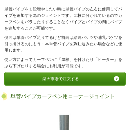
単管パイプを１段増やしたい時に単管パイプの左右に使用してパ
イプを追加する為のジョイントです。２枚に分かれているのでカ
ーフペンをバラしたりすることなくパイプとパイプの間にパイプ
を追加することが可能です。
側面は単管パイプ足りてるけど前面は給餌バケツや哺乳バケツを
引っ掛けるのにもう１本単管パイプを刺し込みたい場合などに使
用します。
使い方によってカーフペンに「屋根」を付けたり「ヒーター」を
ぶら下げたりする場合にも利用が可能です。
楽天市場で注文する
単管パイプカーフペン用コーナージョイント